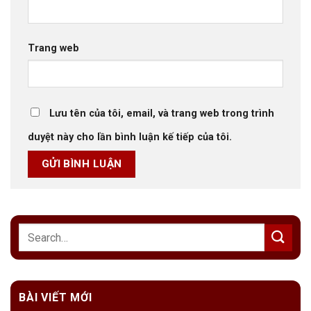
Trang web
Lưu tên của tôi, email, và trang web trong trình
duyệt này cho lần bình luận kế tiếp của tôi.
BÀI VIẾT MỚI