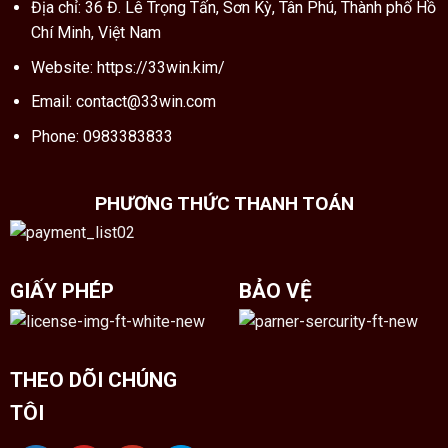
Địa chỉ: 36 Đ. Lê Trọng Tấn, Sơn Kỳ, Tân Phú, Thành phố Hồ
Chí Minh, Việt Nam
Website: https://33win.kim/
Email:
contact@33win.com
Phone: 0983383833
PHƯƠNG THỨC THANH TOÁN
GIẤY PHÉP
BẢO VỆ
THEO DÕI CHÚNG
TÔI