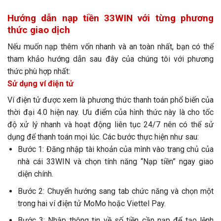
Hướng dẫn nạp tiền 33WIN với từng phương
thức giao dịch
Nếu muốn nạp thêm vốn nhanh và an toàn nhất, bạn có thể
tham khảo hướng dẫn sau đây của chúng tôi với phương
thức phù hợp nhất:
Sử dụng ví điện tử
Ví điện tử được xem là phương thức thanh toán phổ biến của
thời đại 4.0 hiện nay. Ưu điểm của hình thức này là cho tốc
độ xử lý nhanh và hoạt động liên tục 24/7 nên có thể sử
dụng để thanh toán mọi lúc. Các bước thực hiện như sau:
Bước 1: Đăng nhập tài khoản của mình vào trang chủ của
nhà cái 33WIN và chọn tính năng “Nạp tiền” ngay giao
diện chính.
Bước 2: Chuyển hướng sang tab chức năng và chọn một
trong hai ví điện tử MoMo hoặc Viettel Pay.
Bước 3: Nhập thông tin về số tiền cần nạp để tạo lệnh