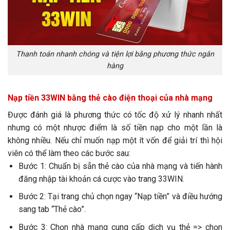
Thanh toán nhanh chóng và tiện lợi bằng phương thức ngân
hàng
Nạp tiền 33WIN bằng thẻ cào điện thoại của nhà mạng
Được đánh giá là phương thức có tốc độ xử lý nhanh nhất
nhưng có một nhược điểm là số tiền nạp cho một lần là
không nhiều. Nếu chỉ muốn nạp một ít vốn để giải trí thì hội
viên có thể làm theo các bước sau:
Bước 1: Chuẩn bị sẵn thẻ cào của nhà mạng và tiến hành
đăng nhập tài khoản cá cược vào trang 33WIN.
Bước 2: Tại trang chủ chọn ngay “Nạp tiền” và điều hướng
sang tab “Thẻ cào”.
Bước 3: Chọn nhà mạng cung cấp dịch vụ thẻ => chọn