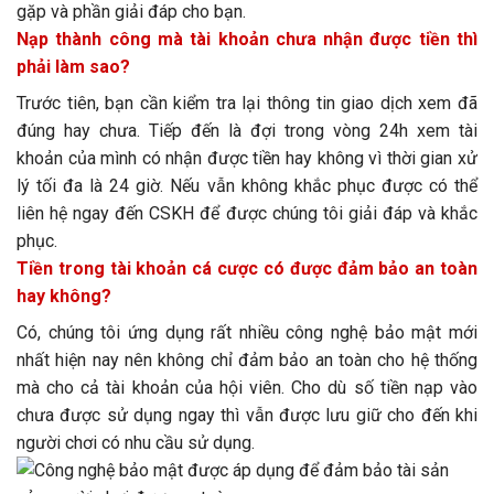
gặp và phần giải đáp cho bạn.
Nạp thành công mà tài khoản chưa nhận được tiền thì
phải làm sao?
Trước tiên, bạn cần kiểm tra lại thông tin giao dịch xem đã
đúng hay chưa. Tiếp đến là đợi trong vòng 24h xem tài
khoản của mình có nhận được tiền hay không vì thời gian xử
lý tối đa là 24 giờ. Nếu vẫn không khắc phục được có thể
liên hệ ngay đến CSKH để được chúng tôi giải đáp và khắc
phục.
Tiền trong tài khoản cá cược có được đảm bảo an toàn
hay không?
Có, chúng tôi ứng dụng rất nhiều công nghệ bảo mật mới
nhất hiện nay nên không chỉ đảm bảo an toàn cho hệ thống
mà cho cả tài khoản của hội viên. Cho dù số tiền nạp vào
chưa được sử dụng ngay thì vẫn được lưu giữ cho đến khi
người chơi có nhu cầu sử dụng.