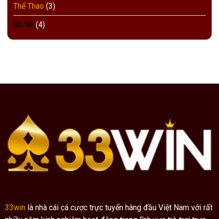
Thể Thao
(3)
Các sản phẩm cá cược có mặt tại chuyên mục xổ số 33Win
Xổ Số
(4)
Xổ số ba miền
Xổ số ba miền là loại hình phổ biến nhất tại nhà cái bao gồm
ba miền Bắc, Trung và Nam. Người chơi sẽ chọn từ 00 đến
99 để tham gia dự thưởng trong mỗi kỳ quay số. Kết quả sẽ
được công bố vào cuối ngày, và nếu con số bạn dự đoán
trùng khớp thì sẽ nhận thưởng ngay về ví.
Xổ số siêu tốc
Với quy trình tham gia đơn giản, người chơi chỉ mất khoảng 5
phút để hoàn tất, mang đến trải nghiệm thú vị và đầy kịch
tính. Đây chính là sự lựa chọn tuyệt vời cho những ai bận rộn
nhưng vẫn muốn tham gia.
Phương thức này không khác biệt nhiều so với các hình thức
cược truyền thống. Người chơi vẫn cần chú ý đến số lượng
33win
là nhà cái cá cược trực tuyến hàng đầu Việt Nam với rất
vé và mức cược để bảo đảm cho mình. Tuy nhiên, thời gian