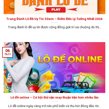
bất kỳ khó khăn nào.
Tỷ lệ trả thưởng cao
Thêm vào đó, sảnh xổ số còn nổi bật với tỷ lệ trả thưởng
Trang Đánh Lô Đề Uy Tín 33win – Điểm Đến Lý Tưởng Nhất 2024
cao hơn rất nhiều so với xổ số truyền thống. Người chơi
không cần phải thông qua bất kỳ đơn vị trung gian nào khi
Trang đánh lô đề uy tín được cộng đồng giải trí ưa chuộng dù thị...
ghi số, điều này giúp họ nhận được số tiền thưởng một cách
nhanh chóng và đầy đủ. Sự hấp dẫn của 33win đến từ việc
người chơi có cơ hội nhận những phần thưởng có giá trị mà
06
họ hoàn toàn xứng đáng.
Th11
Lô đề online – Cơ hội thử vận may thuận tiện hơn nhiều lần
Lô đề online ngày càng trở nên phổ biến và thu hút đông đảo tín...