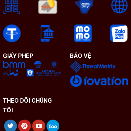
GIẤY PHÉP
BẢO VỆ
THEO DÕI CHÚNG
TÔI