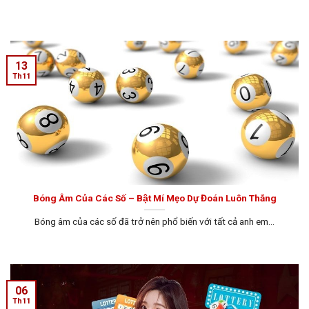
13
Th11
Khái quát nhanh về chuyên mục xổ số 33Win
Để phục vụ nhu cầu phong phú của người chơi, 33Win hiện
đang hợp tác với nhiều nhà cung cấp danh tiếng và uy tín trên
Bóng Âm Của Các Số – Bật Mí Mẹo Dự Đoán Luôn Thắng
toàn cầu. Một số đối tác tiêu biểu bao gồm GW Lobby, VR
Bóng âm của các số đã trở nên phổ biến với tất cả anh em...
Lottery, TP Lottery, SW Lottery,… Tất cả các đơn vị này đều
là những thương hiệu lớn trong ngành giải trí, đảm bảo tính
công bằng, minh bạch và độ tin cậy cao trong các kết quả
quay thưởng.
06
Lợi ích hấp dẫn khi tham gia xổ số 33Win
Th11