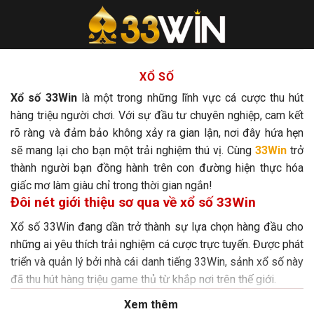
Skip
to
content
XỔ SỐ
Xổ số 33Win
là một trong những lĩnh vực cá cược thu hút
hàng triệu người chơi. Với sự đầu tư chuyên nghiệp, cam kết
rõ ràng và đảm bảo không xảy ra gian lận, nơi đây hứa hẹn
sẽ mang lại cho bạn một trải nghiệm thú vị. Cùng
33Win
trở
thành người bạn đồng hành trên con đường hiện thực hóa
giấc mơ làm giàu chỉ trong thời gian ngắn!
Đôi nét giới thiệu sơ qua về xổ số 33Win
Xổ số 33Win đang dần trở thành sự lựa chọn hàng đầu cho
những ai yêu thích trải nghiệm cá cược trực tuyến. Được phát
triển và quản lý bởi nhà cái danh tiếng 33Win, sảnh xổ số này
đã thu hút hàng triệu game thủ từ khắp nơi trên thế giới.
Xem thêm