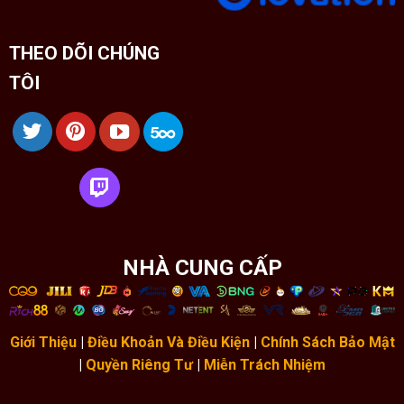
THEO DÕI CHÚNG
TÔI
NHÀ CUNG CẤP
Giới Thiệu
|
Điều Khoản Và Điều Kiện
|
Chính Sách Bảo Mật
|
Quyền Riêng Tư
|
Miễn Trách Nhiệm