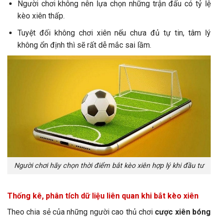
Người chơi không nên lựa chọn những trận đấu có tỷ lệ
kèo xiên thấp.
Tuyệt đối không chơi xiên nếu chưa đủ tự tin, tâm lý
không ổn định thì sẽ rất dễ mắc sai lầm.
Người chơi hãy chọn thời điểm bắt kèo xiên hợp lý khi đầu tư
Thống kê, phân tích dữ liệu liên quan khi bắt kèo xiên
Theo chia sẻ của những người cao thủ chơi
cược xiên bóng