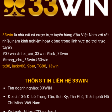
33win
là nhà cái cá cược trực tuyến hàng đầu Việt Nam với rất
nhiều năm kinh nghiệm hoạt động trong lĩnh vực trò trơi trực
tuyến.
#33win #nha_cai_33win #link_33win
#trang_chu_33win#33win
tx88
,
lucky88
,
9bet
,
TG88
,
13win
THÔNG TIN LIÊN HỆ 33WIN
Tên doanh nghiệp: 33WIN
Địa chỉ: 36 Đ. Lê Trọng Tấn, Sơn Kỳ, Tân Phú, Thành phố Hồ
Chí Minh, Việt Nam
Website: https://33win.kim/