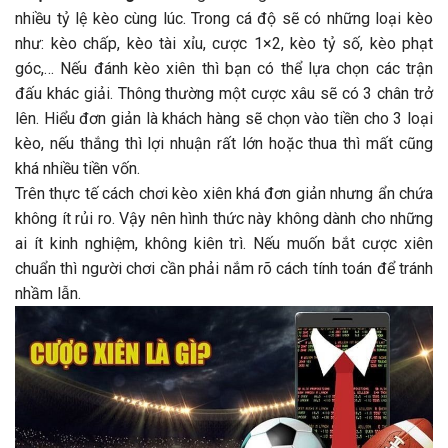
nhiều tỷ lệ kèo cùng lúc. Trong cá độ sẽ có những loại kèo
như: kèo chấp, kèo tài xỉu, cược 1×2, kèo tỷ số, kèo phạt
góc,… Nếu đánh kèo xiên thì bạn có thể lựa chọn các trận
đấu khác giải. Thông thường một cược xâu sẽ có 3 chân trở
lên. Hiểu đơn giản là khách hàng sẽ chọn vào tiền cho 3 loại
kèo, nếu thắng thì lợi nhuận rất lớn hoặc thua thì mất cũng
khá nhiều tiền vốn.
Trên thực tế cách chơi kèo xiên khá đơn giản nhưng ẩn chứa
không ít rủi ro. Vậy nên hình thức này không dành cho những
ai ít kinh nghiệm, không kiên trì. Nếu muốn bắt cược xiên
chuẩn thì người chơi cần phải nắm rõ cách tính toán để tránh
nhầm lẫn.