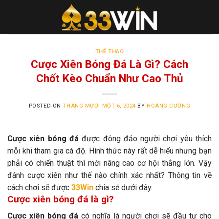
Skip
to
content
THỂ THAO
Cược Xiên Bóng Đá Là Gì? Cách
Chốt Kèo Chuẩn Như Cao Thủ
POSTED ON
THÁNG MƯỜI MỘT 6, 2024
BY
HOÀNG CƯỜNG
Cược xiên bóng đá
được đông đảo người chơi yêu thích
mỗi khi tham gia cá độ. Hình thức này rất dễ hiểu nhưng bạn
phải có chiến thuật thì mới nâng cao cơ hội thắng lớn. Vậy
đánh cược xiên như thế nào chính xác nhất? Thông tin về
cách chơi sẽ được
33Win
chia sẻ dưới đây.
Cược xiên bóng đá là gì?
Cược xiên bóng đá
có nghĩa là người chơi sẽ đầu tư cho